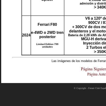
admisión y distri
> 340
V6 a 120º d
900CV / 
Ferrari F80
+ 300CV de dos mo
delanteros y el mot
e-4WD o 2WD tren
2024
Bateria de 2,28 kWh de Al
posterior
MGU-H deriva
Inyección di
Limited Edition 799
unidades
2 Turbos e
> 350
Las imágenes de los modelos de Ferrari 
Página Siguien
Página Anter
© Copyright - Ferrari Club España