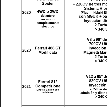
Spider
+ 220CV de tres mo
Sistema Híb
4WD o 2WD
2020
(Plug-in Hybrid El
delantero
con MGUK + bat
en modo
Inyección di
completamente
2 Turb
eléctrico
> 340
V8 a 90º d
700CV / 
Ferrari 488 GT
Inyección
2020
Modificata
Magnetti Mar
2 Turb
> 340
V12 a 65º d
830CV / 
Ferrari 812
Inyección
Competizione
2021
a 350bar de
Limited Edition 999
unidades
admisión y distri
> 340