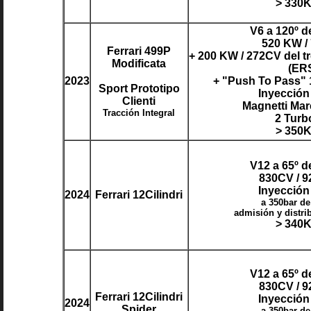
> 330
V6 a 120º d
520 KW /
Ferrari 499P
+ 200 KW / 272CV del t
Modificata
(ER
2023
+ "Push To Pass" 
Sport Prototipo
Inyección
Clienti
Magnetti Mar
Tracción Integral
2 Turb
> 350
V12 a 65º d
830CV / 
Inyección
2024
Ferrari 12Cilindri
a 350bar de
admisión y distri
> 340
V12 a 65º d
830CV / 
Ferrari 12Cilindri
Inyección
2024
Spider
a 350bar de