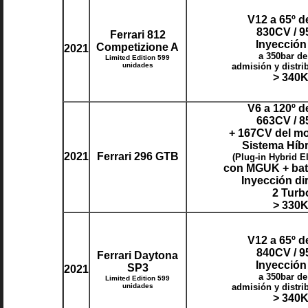
V12 a 65º d
830CV / 
Ferrari 812
Inyección
Competizione A
2021
a 350bar de
Limited Edition 599
unidades
admisión y distri
> 340
V6 a 120º d
663CV / 
+ 167CV del mo
Sistema Híb
2021
Ferrari 296 GTB
(Plug-in Hybrid El
con MGUK + bat
Inyección di
2 Turb
> 330
V12 a 65º d
840CV / 
Ferrari Daytona
Inyección
SP3
2021
a 350bar de
Limited Edition 599
unidades
admisión y distri
> 340