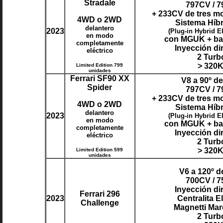
Stradale
797CV / 
+ 233CV de tres mo
4WD o 2WD
Sistema Híb
delantero
2023
(Plug-in Hybrid El
en modo
con MGUK + bat
completamente
Inyección di
eléctrico
2 Turb
> 320
Limited Edition 799
unidades
Ferrari SF90 XX
V8 a 90º d
Spider
797CV / 
+ 233CV de tres mo
4WD o 2WD
Sistema Híb
delantero
2023
(Plug-in Hybrid El
en modo
con MGUK + bat
completamente
Inyección di
eléctrico
2 Turb
> 320
Limited Edition 599
unidades
V6 a 120º d
700CV / 
Inyección di
Ferrari 296
2023
Centralita E
Challenge
Magnetti Mar
2 Turb