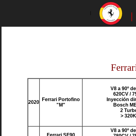
|
Ferrar
V8 a 90º d
620CV / 
Ferrari Portofino
Inyección di
2020
"M"
Bosch ME
2 Turb
> 320
V8 a 90º d
Ferrari SF90
780CV / 