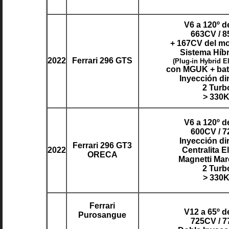
V6 a 120º d
663CV / 
+ 167CV del mo
Sistema Híb
2022
Ferrari 296 GTS
(Plug-in Hybrid El
con MGUK + bat
Inyección di
2 Turb
> 330
V6 a 120º d
600CV / 
Inyección di
Ferrari 296 GT3
2022
Centralita E
ORECA
Magnetti Mar
2 Turb
> 330
Ferrari
V12 a 65º d
Purosangue
725CV / 