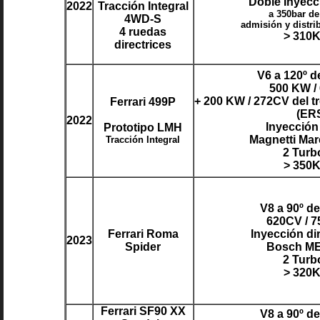
Doble Inyecc
2022
Tracción Integral
a 350bar de
4WD-S
admisión y distri
4 ruedas
> 310
directrices
V6 a 120º d
500 KW /
+ 200 KW / 272CV del t
Ferrari 499P
(ER
2022
Inyección
Prototipo LMH
Magnetti Mar
Tracción Integral
2 Turb
> 350
V8 a 90º d
620CV / 
Ferrari Roma
Inyección di
2023
Spider
Bosch ME
2 Turb
> 320
Ferrari SF90 XX
V8 a 90º d